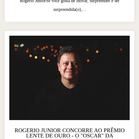
Rogerio JuniorSe você gosta de inovar, surpreender e ser
surpreendida(o),...
ROGERIO JUNIOR CONCORRE AO PRÊMIO
LENTE DE OURO - O "OSCAR" DA