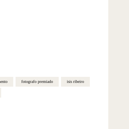
mento
fotografo premiado
isis ribeiro